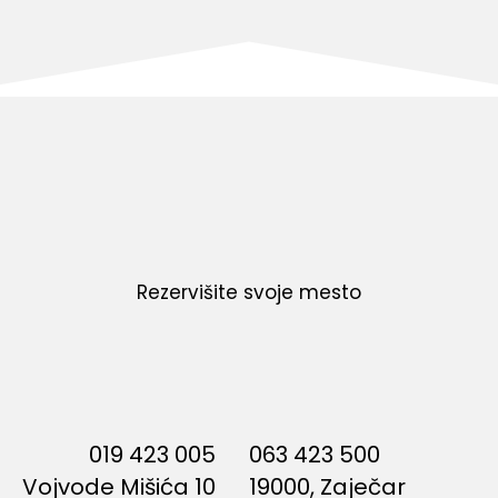
Rezervišite svoje mesto
019 423 005
063 423 500
Vojvode Mišića 10
19000, Zaječar